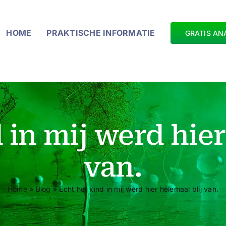
HOME
PRAKTISCHE INFORMATIE
GRATIS AN
 in mij werd hier
van.
Home
»
Blog
»
Echt het kind in mij werd hier helemaal blij van.