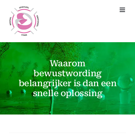
Ga
naar
inhoud
Waarom
bewustwording
belangrijker is dan een
snelle oplossing