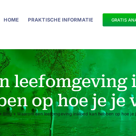
HOME
PRAKTISCHE INFORMATIE
GRATIS AN
 leefomgeving 
en op hoe je je 
»
Blog
»
Waarom een leefomgeving invloed kan hebben op hoe je j