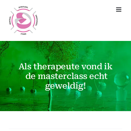
Ga
naar
inhoud
Als therapeute vond ik
de masterclass echt
geweldig!