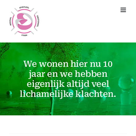
Ga
naar
inhoud
We wonen hier nu 10
jaar en we hebben
eigenlijk altijd veel
lichamelijke klachten.