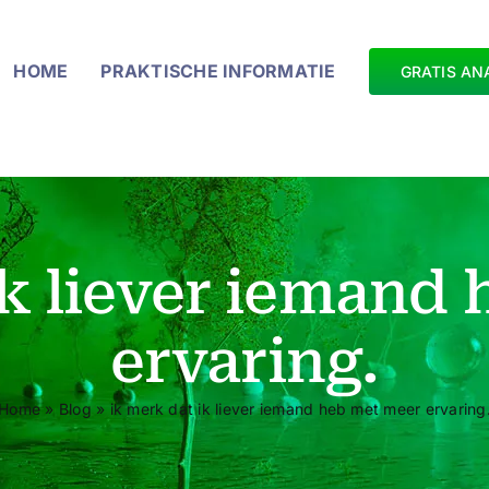
HOME
PRAKTISCHE INFORMATIE
GRATIS AN
ik liever iemand
ervaring.
Home
»
Blog
»
ik merk dat ik liever iemand heb met meer ervaring