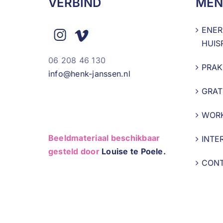
VERBIND
MEN
ENER
HUIS
06 208 46 130
PRAK
info@henk-janssen.nl
GRAT
WOR
Beeldmateriaal beschikbaar
INTE
gesteld door
Louise te Poele.
CON