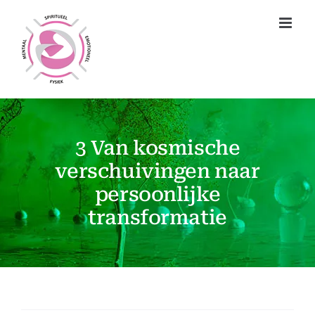
Ga
naar
inhoud
3 Van kosmische
verschuivingen naar
persoonlijke
transformatie