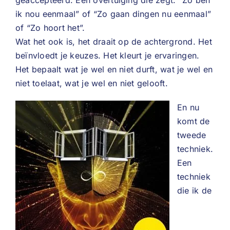
geaccepteerd. Een overtuiging die zegt: “Zo ben
ik nou eenmaal” of “Zo gaan dingen nu eenmaal”
of “Zo hoort het”.
Wat het ook is, het draait op de achtergrond. Het
beïnvloedt je keuzes. Het kleurt je ervaringen.
Het bepaalt wat je wel en niet durft, wat je wel en
niet toelaat, wat je wel en niet gelooft.
En nu
komt de
tweede
techniek.
Een
techniek
die ik de