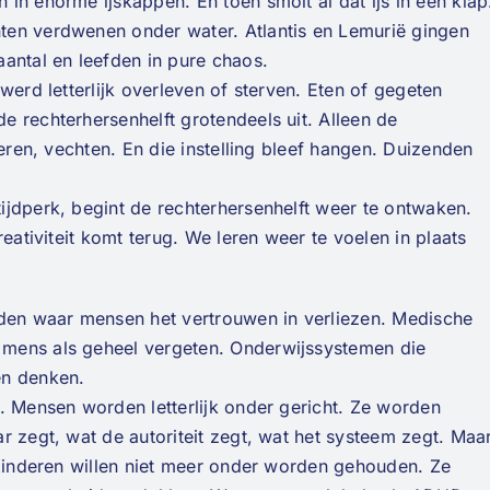
in enorme ijskappen. En toen smolt al dat ijs in één klap
ten verdwenen onder water. Atlantis en Lemurië gingen
antal en leefden in pure chaos.
werd letterlijk overleven of sterven. Eten of gegeten
 rechterhersenhelft grotendeels uit. Alleen de
seren, vechten. En die instelling bleef hangen. Duizenden
ijdperk, begint de rechterhersenhelft weer te ontwaken.
eativiteit komt terug. We leren weer te voelen in plaats
eden waar mensen het vertrouwen in verliezen. Medische
mens als geheel vergeten. Onderwijssystemen die
en denken.
. Mensen worden letterlijk onder gericht. Ze worden
r zegt, wat de autoriteit zegt, wat het systeem zegt. Maa
 Kinderen willen niet meer onder worden gehouden. Ze