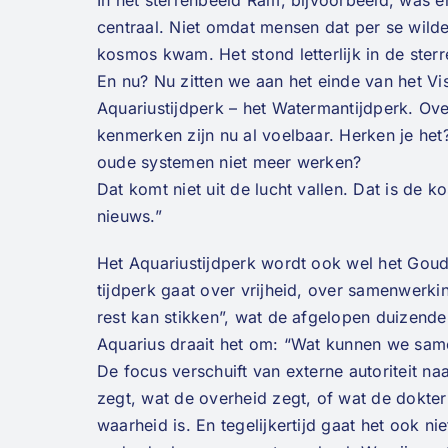
In het sterrenbeeld Ram, bijvoorbeeld, was er
centraal. Niet omdat mensen dat per se wild
kosmos kwam. Het stond letterlijk in de ster
En nu? Nu zitten we aan het einde van het V
Aquariustijdperk – het Watermantijdperk. Ove
kenmerken zijn nu al voelbaar. Herken je het
oude systemen niet meer werken?
Dat komt niet uit de lucht vallen. Dat is de ko
nieuws.”
Het Aquariustijdperk wordt ook wel het Goude
tijdperk gaat over vrijheid, over samenwerki
rest kan stikken”, wat de afgelopen duizende
Aquarius draait het om: “Wat kunnen we sa
De focus verschuift van externe autoriteit na
zegt, wat de overheid zegt, of wat de dokter 
waarheid is. En tegelijkertijd gaat het ook ni