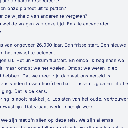
die de aarde respecteert?
n onze planeet uit te putten?
r de wijsheid van anderen te vergeten?
jn wel de vragen van deze tijd. En alle antwoorden
k.
s van ongeveer 26.000 jaar. Een frisse start. Een nieuwe
m het bewust te beleven.
en uit. Het universum fluistert. En eindelijk beginnen we
telt, maar omdat we het voelen. Omdat we weten, diep
 hebben. Dat we meer zijn dan wat ons verteld is.
ans vinden tussen hoofd en hart. Tussen logica en intuïtie
diging. Dat is de kans.
ring is nooit makkelijk. Loslaten van het oude, vertrouwe
ewustzijn. Dat vraagt werk. Innerlijk werk.
. We zijn met z’n allen op deze reis. We zijn allemaal
 buurman, de vreemdeling op straat; we zitten allemaal in