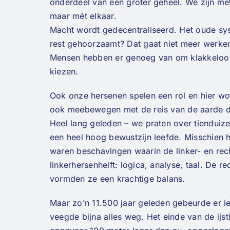
onderdeel van een groter geheel. We zijn met
maar mét elkaar.
Macht wordt gedecentraliseerd. Het oude sys
rest gehoorzaamt? Dat gaat niet meer werken. 
Mensen hebben er genoeg van om klakkeloos t
kiezen.
Ook onze hersenen spelen een rol en hier wor
ook meebewegen met de reis van de aarde 
Heel lang geleden – we praten over tienduize
een heel hoog bewustzijn leefde. Misschien h
waren beschavingen waarin de linker- en rec
linkerhersenhelft: logica, analyse, taal. De re
vormden ze een krachtige balans.
Maar zo’n 11.500 jaar geleden gebeurde er i
veegde bijna alles weg. Het einde van de ij