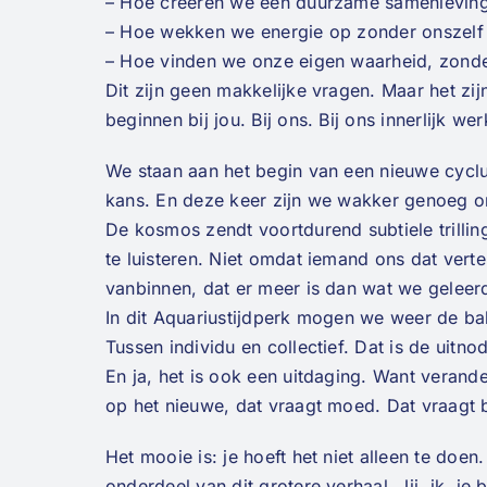
– Hoe creëren we een duurzame samenleving 
– Hoe wekken we energie op zonder onszelf e
– Hoe vinden we onze eigen waarheid, zonde
Dit zijn geen makkelijke vragen. Maar het zi
beginnen bij jou. Bij ons. Bij ons innerlijk wer
We staan aan het begin van een nieuwe cyclu
kans. En deze keer zijn we wakker genoeg o
De kosmos zendt voortdurend subtiele trilling
te luisteren. Niet omdat iemand ons dat ver
vanbinnen, dat er meer is dan wat we geleerd
In dit Aquariustijdperk mogen we weer de bal
Tussen individu en collectief. Dat is de uitno
En ja, het is ook een uitdaging. Want verande
op het nieuwe, dat vraagt moed. Dat vraagt b
Het mooie is: je hoeft het niet alleen te doen
onderdeel van dit grotere verhaal. Jij, ik, je