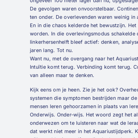
ongeveer 100 meter lager dan nu, opgeslagen 
De gevolgen waren onvoorstelbaar. Continen
ten onder. De overlevenden waren weinig in a
En in die chaos kelderde het bewustzijn. Het 
worden. In die overlevingsmodus schakelde de
linkerhersenhelft bleef actief: denken, analy
jaren lang. Tot nu.
Want nu, met de overgang naar het Aquariust
Intuïtie komt terug. Verbinding komt terug. Cr
van alleen maar te denken.
Kijk eens om je heen. Zie je het ook? Overh
systemen die symptomen bestrijden maar de 
mensen leren gehoorzamen in plaats van ler
Onderwijs. Onder-wijs. Het woord zegt het al
onderwezen om te luisteren naar wat de leraa
dat werkt niet meer in het Aquariustijdperk.