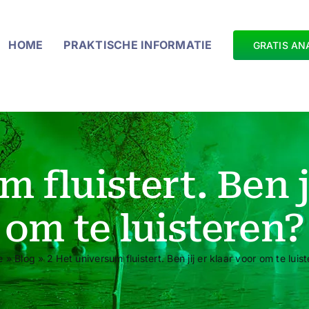
HOME
PRAKTISCHE INFORMATIE
GRATIS AN
 fluistert. Ben j
om te luisteren?
e
»
Blog
»
2 Het universum fluistert. Ben jij er klaar voor om te luis