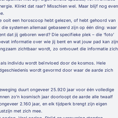
nergie. Klinkt dat raar? Misschien wel. Maar blijf nog eve
me.
je ooit een horoscoop hebt gelezen, of hebt gehoord van
 die systemen allemaal gebaseerd zijn op één ding: waar
t dat jij geboren werd? Die specifieke plek – die ‘foto’
evat informatie over wie jij bent en wat jouw pad kan zijn
langzaam zichtbaar wordt, zo ontvouwt die informatie zich
ij als individu wordt beïnvloed door de kosmos. Hele
eldgeschiedenis wordt gevormd door waar de aarde zich
weging duurt ongeveer 25.920 jaar voor één volledige
nnen zo’n kosmisch jaar doorloopt de aarde alle twaalf
ngeveer 2.160 jaar, en elk tijdperk brengt zijn eigen
ustzijn met zich mee.