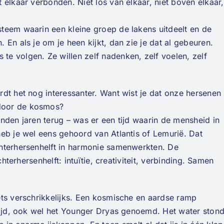
 elkaar verbonden. Niet los van elkaar, niet boven elkaar,
teem waarin een kleine groep de lakens uitdeelt en de
En als je om je heen kijkt, dan zie je dat al gebeuren.
e volgen. Ze willen zelf nadenken, zelf voelen, zelf
dt het nog interessanter. Want wist je dat onze hersenen
door de kosmos?
nden jaren terug – was er een tijd waarin de mensheid in
eb je wel eens gehoord van Atlantis of Lemurië. Dat
hterhersenhelft in harmonie samenwerkten. De
chterhersenhelft: intuïtie, creativiteit, verbinding. Samen
ets verschrikkelijks. Een kosmische en aardse ramp
stijd, ook wel het Younger Dryas genoemd. Het water ston