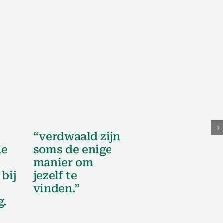
“verdwaald zijn
de
soms de enige
manier om
 bij
jezelf te
vinden.”
g.