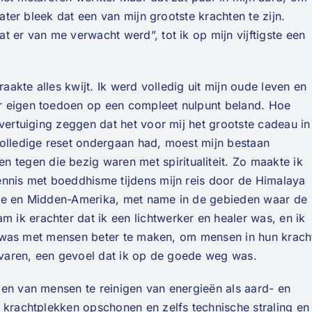
 Later bleek dat een van mijn grootste krachten te zijn.
t er van me verwacht werd”, tot ik op mijn vijftigste een
raakte alles kwijt. Ik werd volledig uit mijn oude leven en
r eigen toedoen op een compleet nulpunt beland. Hoe
overtuiging zeggen dat het voor mij het grootste cadeau in
olledige reset ondergaan had, moest mijn bestaan
egen die bezig waren met spiritualiteit. Zo maakte ik
ennis met boeddhisme tijdens mijn reis door de Himalaya
pte en Midden-Amerika, met name in de gebieden waar de
ik erachter dat ik een lichtwerker en healer was, en ik
zig was met mensen beter te maken, om mensen in hun krach
ervaren, een gevoel dat ik op de goede weg was.
zen van mensen te reinigen van energieën als aard- en
 krachtplekken opschonen en zelfs technische straling en