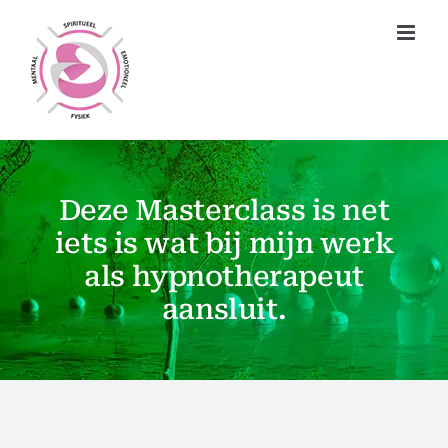
Ga
naar
inhoud
Deze Masterclass is net
iets is wat bij mijn werk
als hypnotherapeut
aansluit.