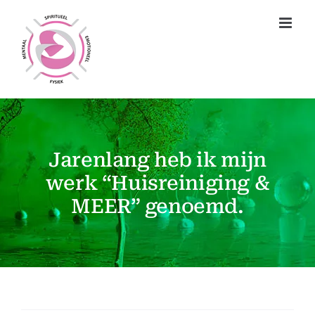
Ga
naar
inhoud
Jarenlang heb ik mijn
werk “Huisreiniging &
MEER” genoemd.