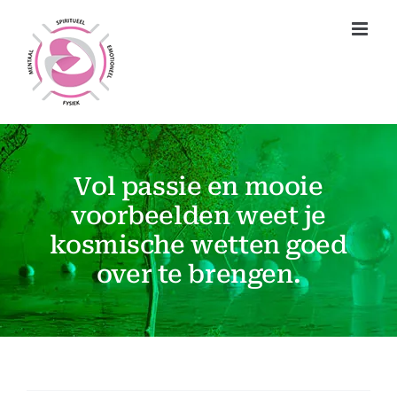
Ga
naar
inhoud
Vol passie en mooie
voorbeelden weet je
kosmische wetten goed
over te brengen.