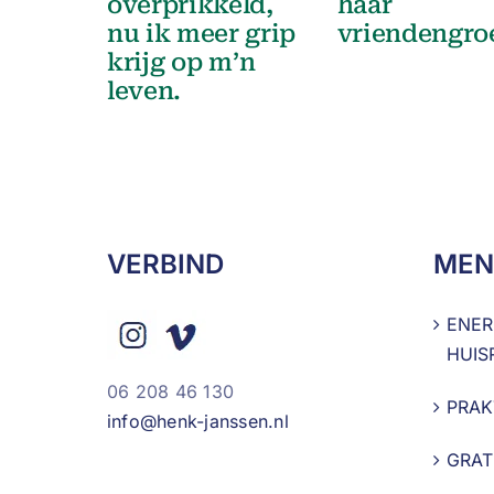
overprikkeld,
haar
nu ik meer grip
vriendengro
krijg op m’n
leven.
VERBIND
MEN
ENER
HUIS
06 208 46 130
PRAK
info@henk-janssen.nl
GRAT