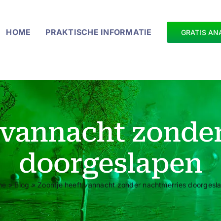
HOME
PRAKTISCHE INFORMATIE
GRATIS AN
 vannacht zonde
doorgeslapen
me
»
Blog
»
Zoontje heeft vannacht zonder nachtmerries doorgesl