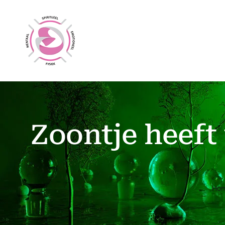
Ga
naar
inhoud
Zoontje heeft
Ho