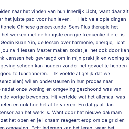
iden naar het vinden van hun Innerlijk Licht, want daar zit
aar het juiste pad voor hun leven. Heb vele opleidingen
itionele Chinese geneeskunde SensiPlus therapie het
et werken met de hoogste energie frequentie die er is,
Godin Kuan Yin, de lessen over harmonie, energie, licht
die jou na 4 lessen Master maken zodat je het ook door kan
 Janssen heb gevraagd om in mijn praktijk en woning t
omgeving schoon kan houden zonder het gevoel te hebben
goed te functioneren. Ik voelde al gelijk dat we
sen(zielen) willen ondersteunen in hun proces naar
urde nadat onze woning en omgeving geschoond was van
n de vorige bewoners. Hij vertelde wat het allemaal was
meten en ook hoe het af te voeren. En dat gaat dan
iosensor aan het werk is. Want door het nieuwe dakraam
ij zet het open en je lichaam reageert erop om de grid en
en omgeving. Echt iedereen kan het leren, waar het