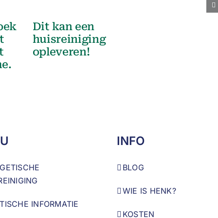
oek
Dit kan een
t
huisreiniging
t
opleveren!
me.
U
INFO
GETISCHE
BLOG
REINIGING
WIE IS HENK?
TISCHE INFORMATIE
KOSTEN