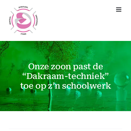
Ga
naar
inhoud
Onze zoon past de
“Dakraam-techniek”
toe op z’n schoolwerk