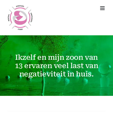
Ga
naar
inhoud
Ikzelf en mijn zoon van
13 ervaren veel last van
negatieviteit in huis.