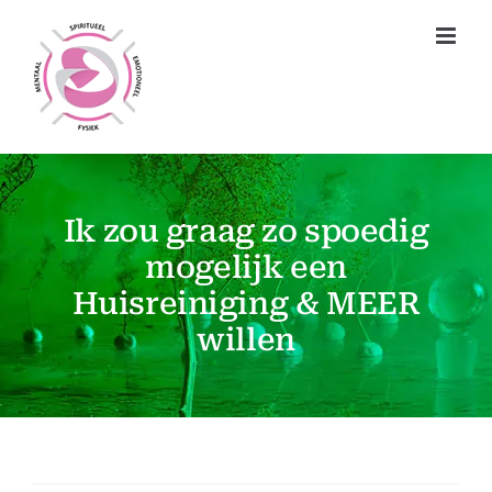
Ga
naar
inhoud
Ik zou graag zo spoedig
mogelijk een
Huisreiniging & MEER
willen