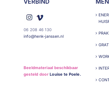
VERBIND
MEN
ENER
HUIS
06 208 46 130
PRAK
info@henk-janssen.nl
GRAT
WOR
Beeldmateriaal beschikbaar
INTE
gesteld door
Louise te Poele.
CON