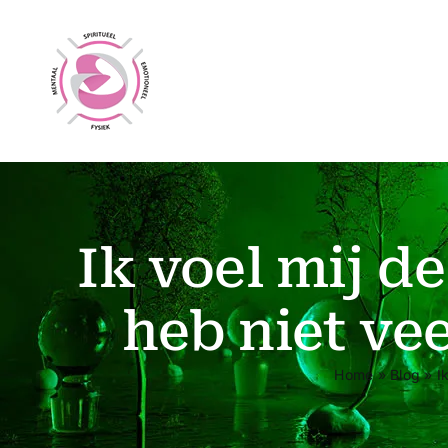
Ga
naar
inhoud
Ik voel mij de
heb niet ve
Home
»
Blog
»
I