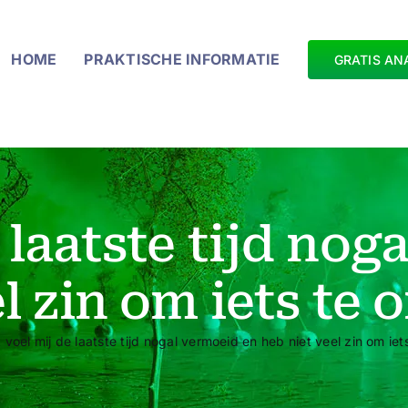
HOME
PRAKTISCHE INFORMATIE
GRATIS AN
 laatste tijd no
el zin om iets te
k voel mij de laatste tijd nogal vermoeid en heb niet veel zin om i