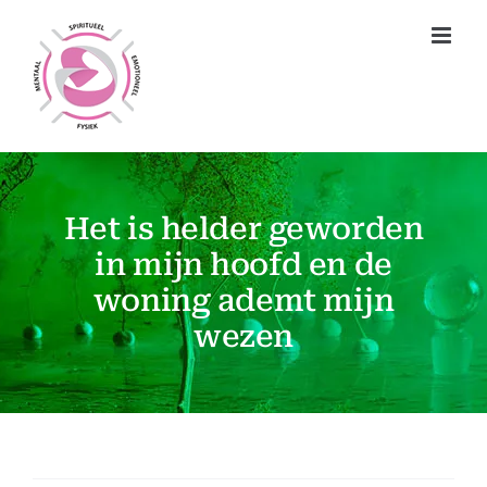
Ga
naar
inhoud
Het is helder geworden
in mijn hoofd en de
woning ademt mijn
wezen