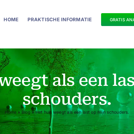
HOME
PRAKTISCHE INFORMATIE
GRATIS AN
weegt als een la
schouders.
Home
»
Blog
»
Het huis weegt als een last op mijn schouders.