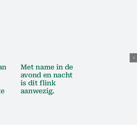
an
Met name in de
avond en nacht
is dit flink
te
aanwezig.