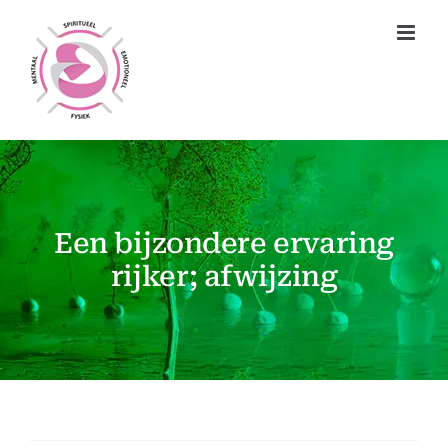
Ga
naar
inhoud
Een bijzondere ervaring
rijker; afwijzing